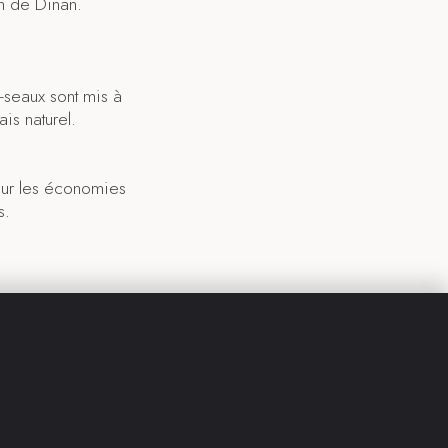
in de Dinan.
-seaux sont mis à
is naturel.
sur les économies
es.