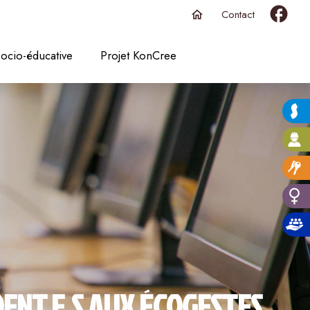
Contact
home
ocio-éducative
Projet KonCree
DENT.E.S AUX ÉCOGESTES