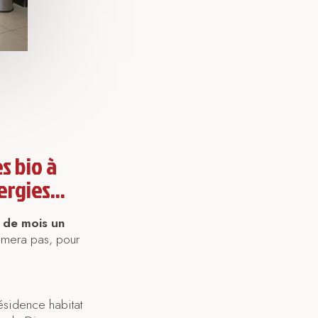
s bio à
rgies...
s de mois un
mmera pas, pour
ésidence habitat